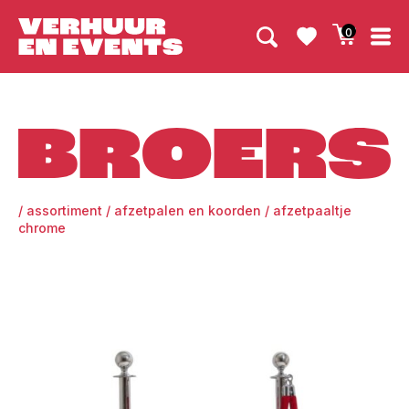
0
Broers
/
assortiment
/
afzetpalen en koorden
/
afzetpaaltje
chrome