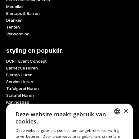
Meubilair
Biertaps & Barren
Dranken
Tenten
Verwarming
styling en populair.
DCRT Event Concept
Barbecue Huren
Biertap Huren
Servies Huren
Tafelgerei Huren
Statafel Huren
Koningsdag
×
Glaswerk Huren
Deze website maakt gebruik van
Feestdagen
cookies.
Haarlem Culinair
DUTCH
Evenementen Verhuur
Deze website gebruikt cookies om uw gebruikerservaring
te verbeteren. Door onze website te gebruiken, stemt u in
Burendag
DUTCH