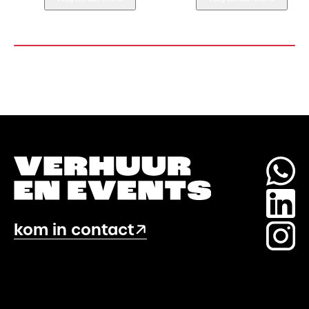
aantal
met
snelband
(1,9M)
aantal
kom in contact