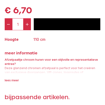
€
6,70
-
+
voeg toe aan offerte
Afzetpaaltje
Chrome
Hoogte
110 cm
aantal
meer informatie
Afzetpaaltje chroom huren voor een stijlvolle en representatieve
entree?
Deze glanzend chromen afzetpaal is perfect voor het creëren
van exclusieve doorgangen, VIP-zones, looproutes of
afzettingen op events, beurzen of bruiloften. De paaltjes zijn
lees meer
ontworpen voor gebruik in combinatie met afzetkoorden (rood of
zwart, apart te huren).
Wie een afzetpaaltje huren wil dat direct uitstraling geeft, kiest
bijpassende artikelen.
voor deze chromen variant van Broers Verhuur. Dankzij het
tijdloze design en het zware voetstuk blijven ze stevig staan en