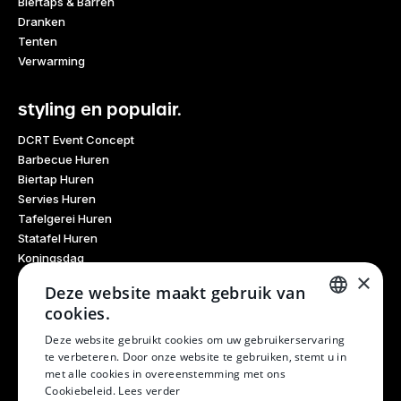
Biertaps & Barren
Dranken
Tenten
Verwarming
styling en populair.
DCRT Event Concept
Barbecue Huren
Biertap Huren
Servies Huren
Tafelgerei Huren
Statafel Huren
Koningsdag
×
Glaswerk Huren
Deze website maakt gebruik van
Feestdagen
cookies.
Haarlem Culinair
DUTCH
Evenementen Verhuur
Deze website gebruikt cookies om uw gebruikerservaring
te verbeteren. Door onze website te gebruiken, stemt u in
Burendag
DUTCH
met alle cookies in overeenstemming met ons
Oktoberfest
Cookiebeleid.
Lees verder
Bruiloft