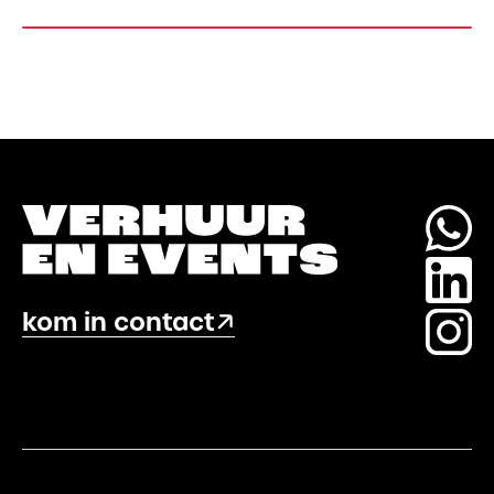
top
aantal
kom in contact