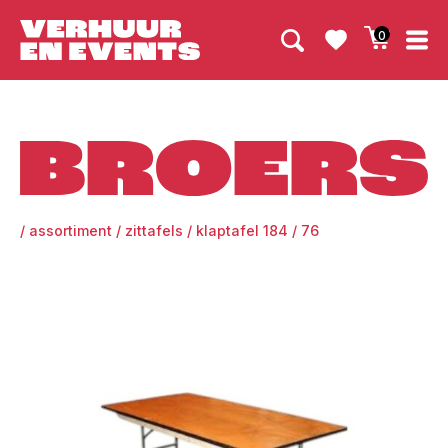
0
Broers
/
assortiment
/
zittafels
/
klaptafel 184 / 76