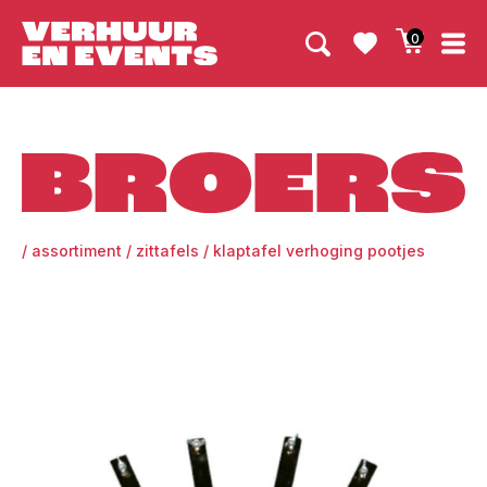
0
Broers
/
assortiment
/
zittafels
/
klaptafel verhoging pootjes