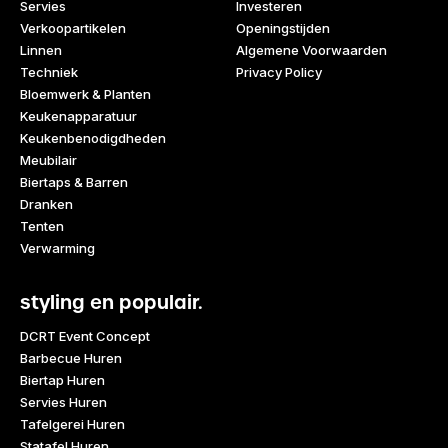
Servies
Investeren
Verkoopartikelen
Openingstijden
Linnen
Algemene Voorwaarden
Techniek
Privacy Policy
Bloemwerk & Planten
Keukenapparatuur
Keukenbenodigdheden
Meubilair
Biertaps & Barren
Dranken
Tenten
Verwarming
styling en populair.
DCRT Event Concept
Barbecue Huren
Biertap Huren
Servies Huren
Tafelgerei Huren
Statafel Huren