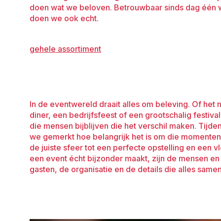
doen wat we beloven. Betrouwbaar sinds dag één 
doen we ook echt.
gehele assortiment
In de eventwereld draait alles om beleving. Of het 
Soms zijn dat speeches of bijzondere aankleding, som
diner, een bedrijfsfeest of een grootschalig festiva
een sfeervol gedekte tafel en goed gezelschap. Bij
die mensen bijblijven die het verschil maken. Tijd
we dat elk detail telt. Wij helpen eventprofessional
we gemerkt hoe belangrijk het is om die momenten 
kloppen met materialen die kwaliteit uitstralen, logi
de juiste sfeer tot een perfecte opstelling en een vle
die precies past bij het moment. Zo ontstaat niet 
een event écht bijzonder maakt, zijn de mensen en
gasten, de organisatie en de details die alles sam