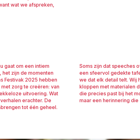
want wat we afspreken,
nu gaat om een intiem
s juist de eenvoud van
l, het zijn de momenten
 Broers Verhuur geloven
ens Festivak 2025 hebben
s om die details te laten
met zorg te creëren: van
stiek die werkt, en styling
kkeloze uitvoering. Wat
zomaar een evenement,
 verhalen erachter. De
maar een herinnering die b
enbrengen tot één geheel.