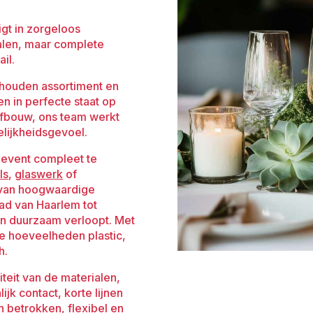
igt in zorgeloos
alen, maar complete
il.
houden assortiment en
en in perfecte staat op
 afbouw, ons team werkt
elijkheidsgevoel.
n event compleet te
ls
,
glaswerk
of
is van hoogwaardige
tad van Haarlem tot
en duurzaam verloopt. Met
e hoeveelheden plastic,
h.
iteit van de materialen,
k contact, korte lijnen
 betrokken, flexibel en