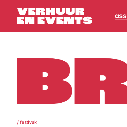
ass
Broers
/
festivak