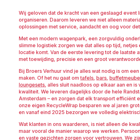
Wij geloven dat de kracht van een geslaagd event l
organiseren. Daarom leveren we niet alleen materi
oplossingen met service, aandacht en oog voor deta
Met een modern wagenpark, een zorgvuldig onder
slimme logistiek zorgen we dat alles op tijd, netjes 
locatie komt. Van de eerste levering tot de laatste
met toewijding, precisie en een groot verantwoord
Bij Broers Verhuur vind je alles wat nodig is om ee
maken. Of het nu gaat om
tafels
,
bars
,
buffetmeube
loungesets
, alles sluit naadloos op elkaar aan en 
kwaliteit. We leveren dagelijks door de hele Rands
Amsterdam – en zorgen dat elk transport efficiënt 
onze eigen RecycleWrap besparen we al jaren grot
en vanaf eind 2025 bezorgen we volledig elektrisc
Wat klanten in ons waarderen, is niet alleen de kwal
maar vooral de manier waarop we werken. Persoonlij
en vaste gezichten zorgen voor vertrouwen. We zijn