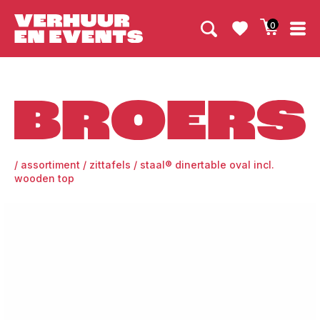
0
Broers
/
assortiment
/
zittafels
/
staal® dinertable oval incl.
wooden top