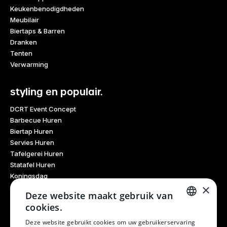
Keukenbenodigdheden
Meubilair
Biertaps & Barren
Dranken
Tenten
Verwarming
styling en populair.
DCRT Event Concept
Barbecue Huren
Biertap Huren
Servies Huren
Tafelgerei Huren
Statafel Huren
Koningsdag
×
Glaswerk Huren
Deze website maakt gebruik van
Feestdagen
cookies.
Haarlem Culinair
DUTCH
Evenementen Verhuur
Deze website gebruikt cookies om uw gebruikerservaring