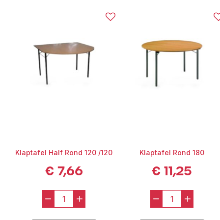
✔ Ovaal houten blad – stijlvol en natuurlijk
✔ Industrieel zwart stalen onderstel
✔ Geschikt voor 6 tot 8 personen
✔ Ideaal voor luxe diners, bruiloften en high-end events
✔ Combineerbaar met velvet stoelen of gouden accenten
Deze tafel komt volledig tot zijn recht in settings met aandacht
voor sfeer, stijl en detail. Combineer met designstoelen en
tafellinnen voor een complete beleving.
Klaptafel Half Rond 120 /120
Klaptafel Rond 180
€
7,66
€
11,25
-
+
-
+
Klaptafel
Klaptafel