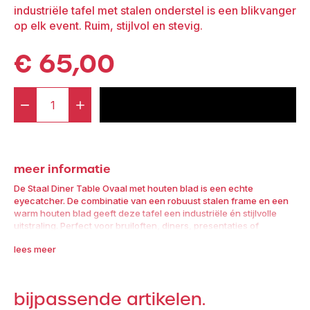
industriële tafel met stalen onderstel is een blikvanger
op elk event. Ruim, stijlvol en stevig.
€
65,00
-
+
voeg toe aan offerte
Staal®
Dinertable
Oval
meer informatie
incl.
Wooden
De Staal Diner Table Ovaal met houten blad is een echte
eyecatcher. De combinatie van een robuust stalen frame en een
top
warm houten blad geeft deze tafel een industriële én stijlvolle
aantal
uitstraling. Perfect voor bruiloften, diners, presentaties of
zakelijke bijeenkomsten waar uitstraling telt.
lees meer
Dankzij het royale formaat kunnen 6 tot 8 personen comfortabel
aan deze tafel plaatsnemen. De afmetingen zijn: 248 x 90 x 73
cm
bijpassende artikelen.