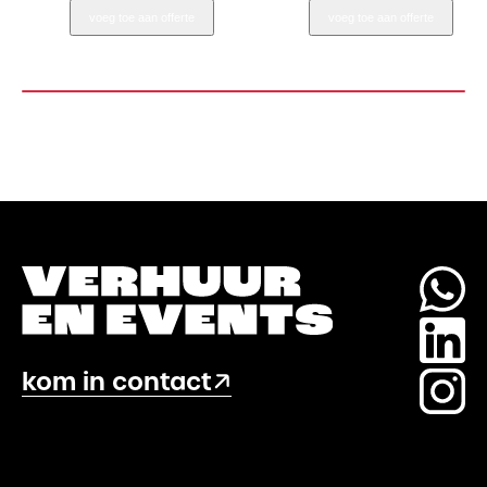
Half
Rond
voeg toe aan offerte
voeg toe aan offerte
Rond
180
120
aantal
/120
aantal
kom in contact