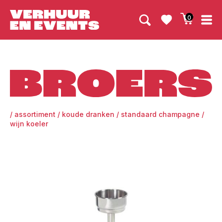
0
Broers
/
assortiment
/
koude dranken
/
standaard champagne /
wijn koeler