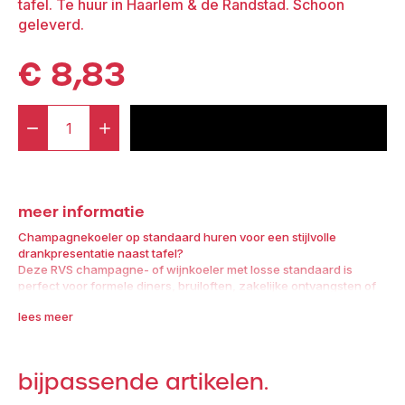
tafel. Te huur in Haarlem & de Randstad. Schoon
geleverd.
€
8,83
-
+
voeg toe aan offerte
Standaard
Champagne
/
meer informatie
Wijn
koeler
Champagnekoeler op standaard huren voor een stijlvolle
drankpresentatie naast tafel?
aantal
Deze RVS champagne- of wijnkoeler met losse standaard is
perfect voor formele diners, bruiloften, zakelijke ontvangsten of
VIP-ervaringen. De koeler staat naast de tafel op een elegante
lees meer
voet, waardoor flessen koud blijven én het tafeloppervlak vrij
blijft.
Wie een champagnekoeler huren wil met extra uitstraling, kiest
bijpassende artikelen.
voor dit model van Broers Verhuur. De combinatie van glanzend
roestvrij staal en een stevige voet maakt het geheel niet alleen