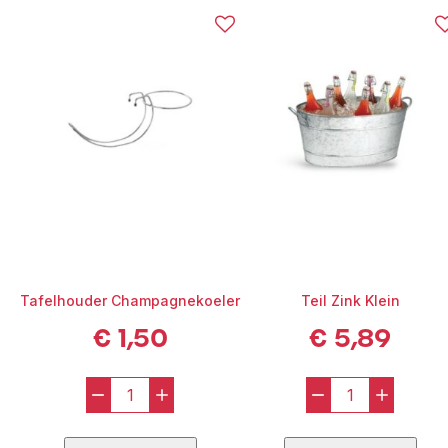
functioneel, maar ook visueel aantrekkelijk.
De standaard is stabiel, makkelijk te verplaatsen en ideaal voor
bediening op niveau.
Belangrijkste eigenschappen:
Materiaal: RVS (koeler + standaard)
Staand model – naast tafel of bar
Geschikt voor: 1 fles champagne of wijn
Toepassing: Diner, bruiloft, receptie, high-end event
Schoon geleverd
Champagnekoelers op standaard huren in Haarlem, Amsterdam,
Zandvoort of elders in de Randstad?
Broers Verhuur levert snel, representatief en professioneel – of je
haalt de koeler zelf op in Haarlem.
Tafelhouder Champagnekoeler
Teil Zink Klein
Combineert mooi met:
Champagneflûtes, linnen tafelkleden, staantafels,
€
1,50
€
5,89
serveerplateaus, punchbowls en bijpassende glaswerksets.
-
+
-
+
Tafelhouder
Teil
Champagnekoeler
Zink