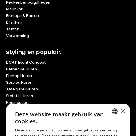
Keukenbenodigdheden
Meubilair
Biertaps & Barren
Dranken
Tenten
Verwarming
styling en populair.
DCRT Event Concept
Barbecue Huren
Biertap Huren
Servies Huren
Tafelgerei Huren
Statafel Huren
Koningsdag
×
Glaswerk Huren
Deze website maakt gebruik van
Feestdagen
cookies.
Haarlem Culinair
DUTCH
Evenementen Verhuur
Deze website gebruikt cookies om uw gebruikerservaring
te verbeteren. Door onze website te gebruiken, stemt u in
Burendag