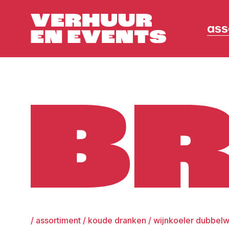
ass
Broers
/
assortiment
/
koude dranken
/
wijnkoeler dubbelw