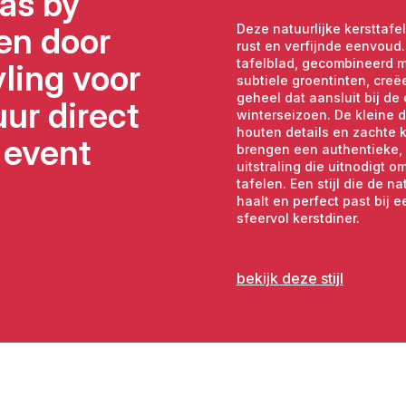
as by
Broers Verhuur levert s
ren door
Deze natuurlijke kersttafe
Haarlem.
rust en verfijnde eenvoud
tafelblad, gecombineerd m
yling voor
Combineert mooi met:
subtiele groentinten, creë
Wijnglazen, linnen t
geheel dat aansluit bij de
serveerschalen.
ur direct
winterseizoen. De kleine 
houten details en zachte k
 event
brengen een authentieke, 
uitstraling die uitnodigt o
tafelen. Een stijl die de n
haalt en perfect past bij e
sfeervol kerstdiner.
bekijk deze stijl