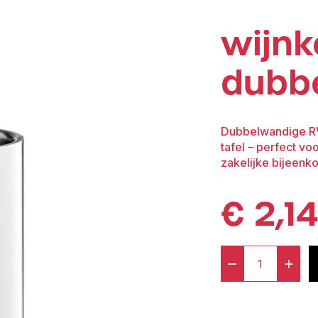
wijnk
dubb
Dubbelwandige RVS
tafel – perfect vo
zakelijke bijeenk
€
2,14
-
+
Wijnkoele
Dubbelwa
RVS