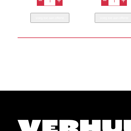
-
+
-
+
Tafelhouder
Wijn/
Champagnekoeler
Champ
voeg toe aan offerte
voeg toe aan offerte
aantal
koeler
portof
aantal