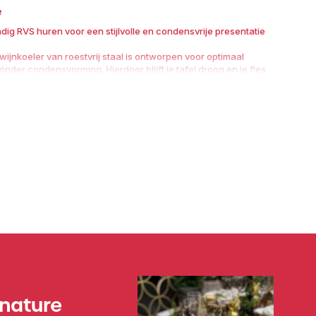
e
ig RVS huren voor een stijlvolle en condensvrije presentatie
jnkoeler van roestvrij staal is ontworpen voor optimaal
der condensvorming. Hierdoor blijft je tafel droog en je fles
fect gekoeld – ideaal voor formele diners, zakelijke events of
r huren wil die functioneel én representatief is, kiest voor
an Broers Verhuur. Dankzij de dubbele wand is voorkoelen of
lijk, en blijft de fles langer op temperatuur dan bij een
.
ok past perfect bij elk tafeldecor of buffettafel. Combineer
nen servet of flessenhouder voor extra presentatiekracht.
chappen:
g RVS (roestvrij staal)
n of champagne
rbehoud zonder condensvorming
l of bar
bruiloft, zakelijke bijeenkomsten
 nature
Haarlem, Amsterdam, Aalsmeer of elders in de Randstad?