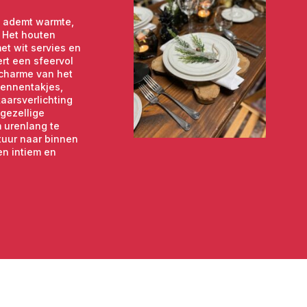
nel, schoon en stijlvol – of je haalt jouw wijnkoeler op bij ons in
l ademt warmte,
. Het houten
et wit servies en
ert een sfeervol
afelkleden, champagnekoelers, flessenopeners en
 charme van het
dennentakjes,
aarsverlichting
gezellige
m urenlang te
atuur naar binnen
en intiem en