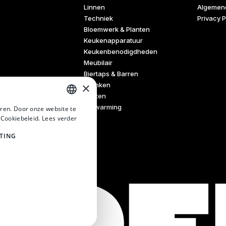
Linnen
Algemen
Techniek
Privacy P
Bloemwerk & Planten
Keukenapparatuur
Keukenbenodigdheden
Meubilair
Biertaps & Barren
×
Dranken
Tenten
Verwarming
ren. Door onze website te
DUTCH
 Cookiebeleid.
Lees verder
DUTCH
TING