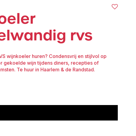
oeler
elwandig rvs
 wijnkoeler huren? Condensvrij en stijlvol op
or gekoelde wijn tijdens diners, recepties of
omsten. Te huur in Haarlem & de Randstad.
voeg toe aan offerte
r
ndig